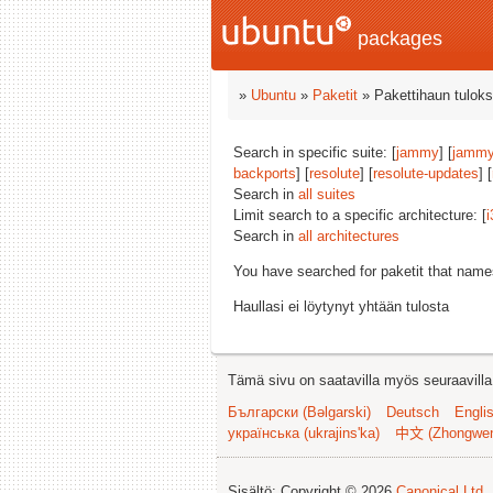
packages
»
Ubuntu
»
Paketit
» Pakettihaun tuloks
Search in specific suite: [
jammy
] [
jammy
backports
] [
resolute
] [
resolute-updates
] [
Search in
all suites
Limit search to a specific architecture: [
i
Search in
all architectures
You have searched for paketit that nam
Haullasi ei löytynyt yhtään tulosta
Tämä sivu on saatavilla myös seuraavilla k
Български (Bəlgarski)
Deutsch
Engli
українська (ukrajins'ka)
中文 (Zhongwe
Sisältö: Copyright © 2026
Canonical Ltd.