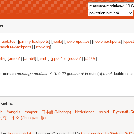
et
-updates
] [
jammy-backports
] [
noble
] [
noble-updates
] [
noble-backports
] [
quest
resolute-backports
] [
stonking
]
386
] [
amd64
] [
arm64
] [
armhf
] [
ppc64el
] [
riscv64
] [
s390x
]
es contain
message-modules-4.10.0-22-generic-di
in suite(s)
focal
, kaikki osas
ielillä:
sh
français
magyar
日本語 (Nihongo)
Nederlands
polski
Русский (Ru
n,简)
中文 (Zhongwen,繁)
. Lue
lisenssiehdot
. Ubuntu on Canonical Ltd.'n
tavaramerkki
Lisätietoja tästä