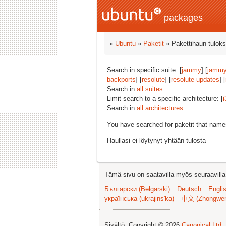
packages
»
Ubuntu
»
Paketit
» Pakettihaun tuloks
Search in specific suite: [
jammy
] [
jammy
backports
] [
resolute
] [
resolute-updates
] [
Search in
all suites
Limit search to a specific architecture: [
i
Search in
all architectures
You have searched for paketit that nam
Haullasi ei löytynyt yhtään tulosta
Tämä sivu on saatavilla myös seuraavilla k
Български (Bəlgarski)
Deutsch
Engli
українська (ukrajins'ka)
中文 (Zhongwe
Sisältö: Copyright © 2026
Canonical Ltd.