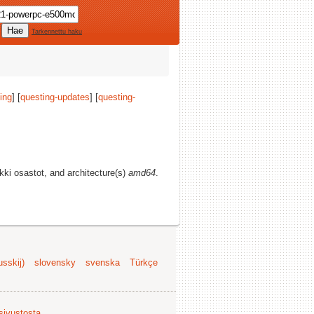
Tarkennettu haku
ing
] [
questing-updates
] [
questing-
ikki osastot, and architecture(s)
amd64
.
sskij)
slovensky
svenska
Türkçe
 sivustosta
.