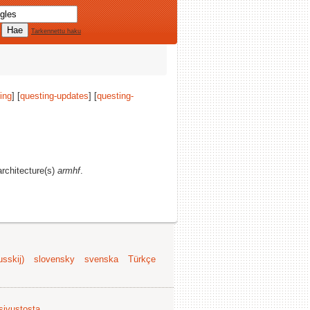
Tarkennettu haku
ing
] [
questing-updates
] [
questing-
architecture(s)
armhf
.
sskij)
slovensky
svenska
Türkçe
 sivustosta
.