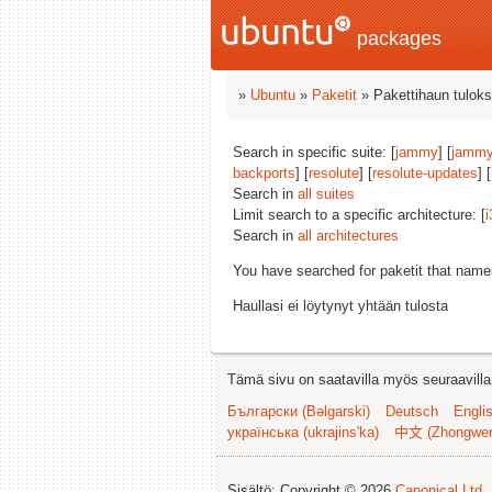
packages
»
Ubuntu
»
Paketit
» Pakettihaun tuloks
Search in specific suite: [
jammy
] [
jammy
backports
] [
resolute
] [
resolute-updates
] [
Search in
all suites
Limit search to a specific architecture: [
i
Search in
all architectures
You have searched for paketit that nam
Haullasi ei löytynyt yhtään tulosta
Tämä sivu on saatavilla myös seuraavilla k
Български (Bəlgarski)
Deutsch
Engli
українська (ukrajins'ka)
中文 (Zhongwe
Sisältö: Copyright © 2026
Canonical Ltd.