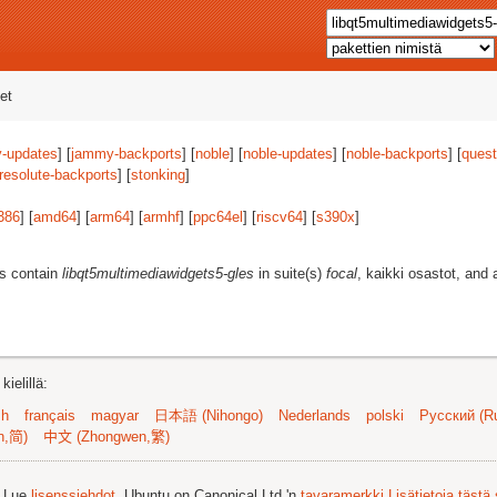
et
-updates
] [
jammy-backports
] [
noble
] [
noble-updates
] [
noble-backports
] [
quest
resolute-backports
] [
stonking
]
386
] [
amd64
] [
arm64
] [
armhf
] [
ppc64el
] [
riscv64
] [
s390x
]
es contain
libqt5multimediawidgets5-gles
in suite(s)
focal
, kaikki osastot, and 
ielillä:
sh
français
magyar
日本語 (Nihongo)
Nederlands
polski
Русский (Ru
n,简)
中文 (Zhongwen,繁)
. Lue
lisenssiehdot
. Ubuntu on Canonical Ltd.'n
tavaramerkki
Lisätietoja tästä