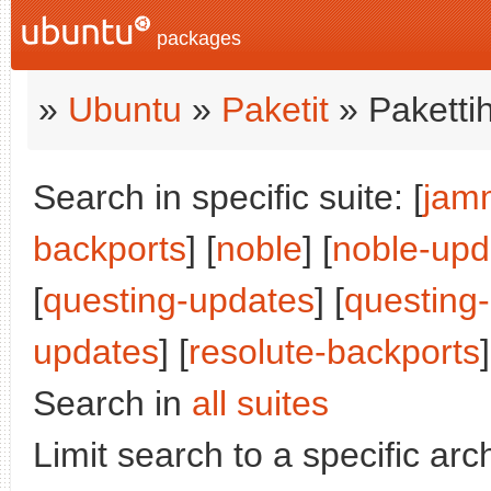
packages
»
Ubuntu
»
Paketit
» Paketti
Search in specific suite: [
jam
backports
] [
noble
] [
noble-upd
[
questing-updates
] [
questing
updates
] [
resolute-backports
]
Search in
all suites
Limit search to a specific arch