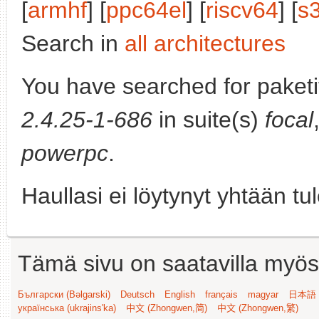
[
armhf
] [
ppc64el
] [
riscv64
] [
s
Search in
all architectures
You have searched for paket
2.4.25-1-686
in suite(s)
focal
powerpc
.
Haullasi ei löytynyt yhtään tu
Tämä sivu on saatavilla myös s
Български (Bəlgarski)
Deutsch
English
français
magyar
日本語 (
українська (ukrajins'ka)
中文 (Zhongwen,简)
中文 (Zhongwen,繁)