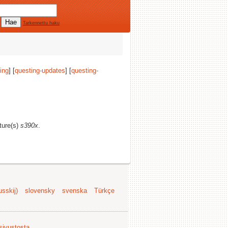
Tarkennettu haku
ing
] [
questing-updates
] [
questing-
cture(s)
s390x
.
sskij)
slovensky
svenska
Türkçe
 sivustosta
.