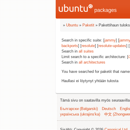
packages
»
Ubuntu
»
Paketit
» Pakettihaun tuloks
Search in specific suite: [
jammy
] [
jammy
backports
] [
resolute
] [
resolute-updates
] [
Search in
all suites
Limit search to a specific architecture: [
i
Search in
all architectures
You have searched for paketit that nam
Haullasi ei löytynyt yhtään tulosta
Tämä sivu on saatavilla myös seuraavilla k
Български (Bəlgarski)
Deutsch
Engli
українська (ukrajins'ka)
中文 (Zhongwe
Sisältö: Copyright © 2026
Canonical Ltd.