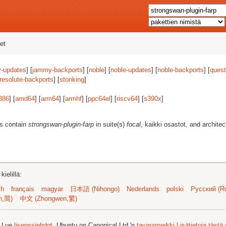
et
-updates
] [
jammy-backports
] [
noble
] [
noble-updates
] [
noble-backports
] [
quest
resolute-backports
] [
stonking
]
386
] [
amd64
] [
arm64
] [
armhf
] [
ppc64el
] [
riscv64
] [
s390x
]
es contain
strongswan-plugin-farp
in suite(s)
focal
, kaikki osastot, and archite
ielillä:
sh
français
magyar
日本語 (Nihongo)
Nederlands
polski
Русский (Ru
n,简)
中文 (Zhongwen,繁)
. Lue
lisenssiehdot
. Ubuntu on Canonical Ltd.'n
tavaramerkki
Lisätietoja tästä