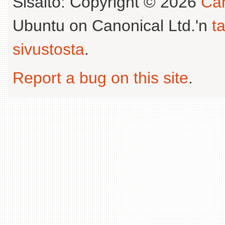
Sisältö: Copyright © 2026
Can
Ubuntu on Canonical Ltd.'n
t
sivustosta
.
Report a bug on this site
.