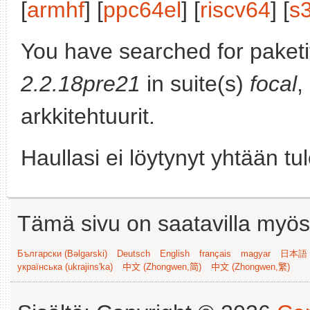
[
armhf
] [
ppc64el
] [
riscv64
] [
s
You have searched for paket
2.2.18pre21
in suite(s)
focal
,
arkkitehtuurit.
Haullasi ei löytynyt yhtään tu
Tämä sivu on saatavilla myös s
Български (Bəlgarski)
Deutsch
English
français
magyar
日本語 (
українська (ukrajins'ka)
中文 (Zhongwen,简)
中文 (Zhongwen,繁)