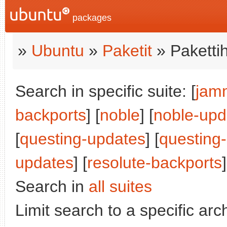
packages
»
Ubuntu
»
Paketit
» Paketti
Search in specific suite: [
jam
backports
] [
noble
] [
noble-upd
[
questing-updates
] [
questing
updates
] [
resolute-backports
]
Search in
all suites
Limit search to a specific arch