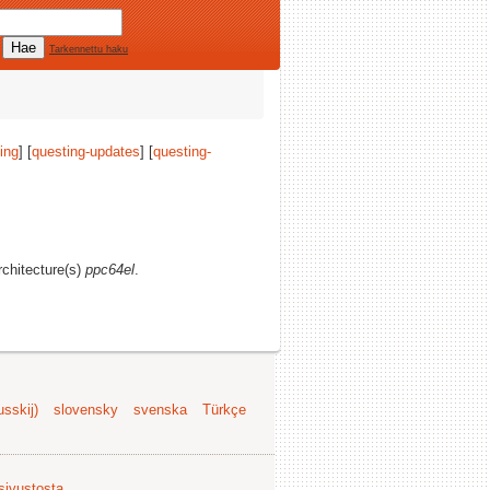
Tarkennettu haku
ing
] [
questing-updates
] [
questing-
rchitecture(s)
ppc64el
.
sskij)
slovensky
svenska
Türkçe
 sivustosta
.