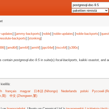
et
-updates
] [
jammy-backports
] [
noble
] [
noble-updates
] [
noble-backports
] [
quest
resolute-backports
] [
stonking
]
386
] [
amd64
] [
arm64
] [
armhf
] [
ppc64el
] [
riscv64
] [
s390x
]
es contain
postgresql-doc-9.5
in suite(s)
focal-backports
, kaikki osastot, and a
ielillä:
sh
français
magyar
日本語 (Nihongo)
Nederlands
polski
Русский (Ru
n,简)
中文 (Zhongwen,繁)
. Lue
lisenssiehdot
. Ubuntu on Canonical Ltd.'n
tavaramerkki
Lisätietoja tästä