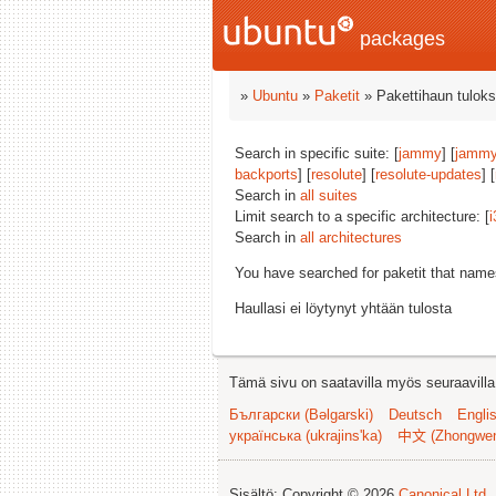
packages
»
Ubuntu
»
Paketit
» Pakettihaun tuloks
Search in specific suite: [
jammy
] [
jammy
backports
] [
resolute
] [
resolute-updates
] [
Search in
all suites
Limit search to a specific architecture: [
i
Search in
all architectures
You have searched for paketit that nam
Haullasi ei löytynyt yhtään tulosta
Tämä sivu on saatavilla myös seuraavilla k
Български (Bəlgarski)
Deutsch
Engli
українська (ukrajins'ka)
中文 (Zhongwe
Sisältö: Copyright © 2026
Canonical Ltd.