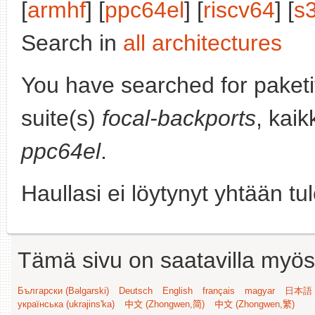
[
armhf
] [
ppc64el
] [
riscv64
] [
s
Search in
all architectures
You have searched for paket
suite(s)
focal-backports
, kaik
ppc64el
.
Haullasi ei löytynyt yhtään tu
Tämä sivu on saatavilla myös s
Български (Bəlgarski)
Deutsch
English
français
magyar
日本語 (
українська (ukrajins'ka)
中文 (Zhongwen,简)
中文 (Zhongwen,繁)