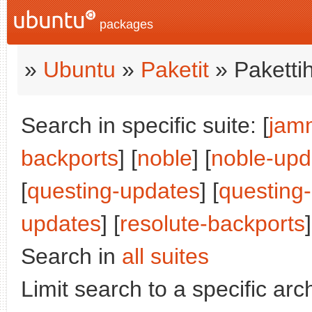
packages
»
Ubuntu
»
Paketit
» Paketti
Search in specific suite: [
jam
backports
] [
noble
] [
noble-upd
[
questing-updates
] [
questing
updates
] [
resolute-backports
]
Search in
all suites
Limit search to a specific arch