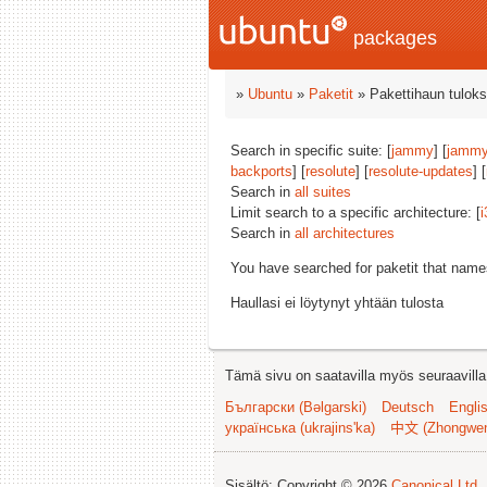
packages
»
Ubuntu
»
Paketit
» Pakettihaun tuloks
Search in specific suite: [
jammy
] [
jammy
backports
] [
resolute
] [
resolute-updates
] [
Search in
all suites
Limit search to a specific architecture: [
i
Search in
all architectures
You have searched for paketit that nam
Haullasi ei löytynyt yhtään tulosta
Tämä sivu on saatavilla myös seuraavilla k
Български (Bəlgarski)
Deutsch
Engli
українська (ukrajins'ka)
中文 (Zhongwe
Sisältö: Copyright © 2026
Canonical Ltd.