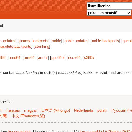
et
-updates
] [
jammy-backports
] [
noble
] [
noble-updates
] [
noble-backports
] [
quest
resolute-backports
] [
stonking
]
386
] [
amd64
] [
arm64
] [
armhf
] [
ppc64el
] [
riscv64
] [
s390x
]
es contain
linux-libertine
in suite(s)
focal-updates
, kaikki osastot, and architec
ielillä:
sh
français
magyar
日本語 (Nihongo)
Nederlands
polski
Русский (Ru
n,简)
中文 (Zhongwen,繁)
. Lue
lisenssiehdot
. Ubuntu on Canonical Ltd.'n
tavaramerkki
Lisätietoja tästä