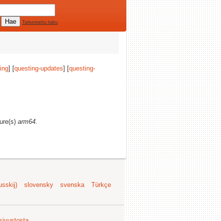
Tarkennettu haku
ing
] [
questing-updates
] [
questing-
ture(s)
arm64
.
sskij)
slovensky
svenska
Türkçe
 sivustosta
.