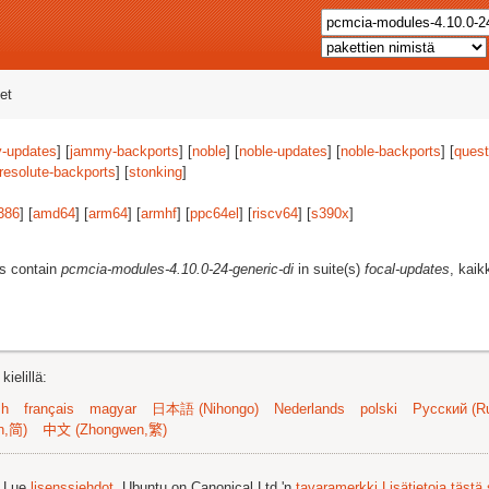
et
-updates
] [
jammy-backports
] [
noble
] [
noble-updates
] [
noble-backports
] [
quest
resolute-backports
] [
stonking
]
386
] [
amd64
] [
arm64
] [
armhf
] [
ppc64el
] [
riscv64
] [
s390x
]
es contain
pcmcia-modules-4.10.0-24-generic-di
in suite(s)
focal-updates
, kaik
ielillä:
sh
français
magyar
日本語 (Nihongo)
Nederlands
polski
Русский (Ru
n,简)
中文 (Zhongwen,繁)
. Lue
lisenssiehdot
. Ubuntu on Canonical Ltd.'n
tavaramerkki
Lisätietoja tästä