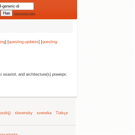
Tarkennettu haku
ing
] [
questing-updates
] [
questing-
ki osastot, and architecture(s)
powerpc
.
sskij)
slovensky
svenska
Türkçe
 sivustosta
.