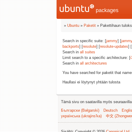
packages
»
Ubuntu
»
Paketit
» Pakettihaun tuloks
Search in specific suite: [
jammy
] [
jammy
backports
] [
resolute
] [
resolute-updates
] [
Search in
all suites
Limit search to a specific architecture: [
i
Search in
all architectures
You have searched for paketit that nam
Haullasi ei löytynyt yhtään tulosta
Tämä sivu on saatavilla myös seuraavilla k
Български (Bəlgarski)
Deutsch
Engli
українська (ukrajins'ka)
中文 (Zhongwe
Sisältö: Copyright © 2026
Canonical Ltd.