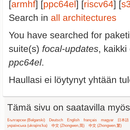
[
armhf
] [
ppc64el
] [
riscv64
] [
s
Search in
all architectures
You have searched for paket
suite(s)
focal-updates
, kaikki
ppc64el
.
Haullasi ei löytynyt yhtään tu
Tämä sivu on saatavilla myös s
Български (Bəlgarski)
Deutsch
English
français
magyar
日本語 (
українська (ukrajins'ka)
中文 (Zhongwen,简)
中文 (Zhongwen,繁)