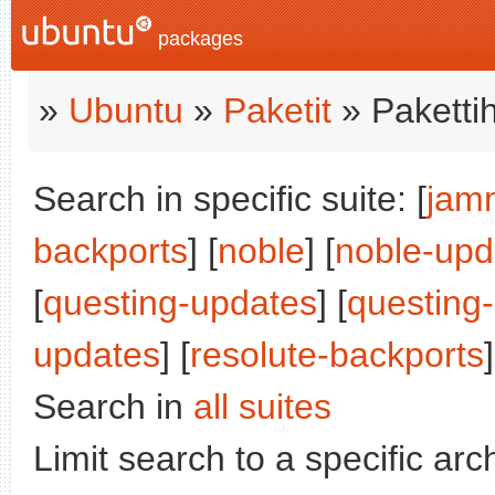
packages
»
Ubuntu
»
Paketit
» Paketti
Search in specific suite: [
jam
backports
] [
noble
] [
noble-upd
[
questing-updates
] [
questing
updates
] [
resolute-backports
]
Search in
all suites
Limit search to a specific arch