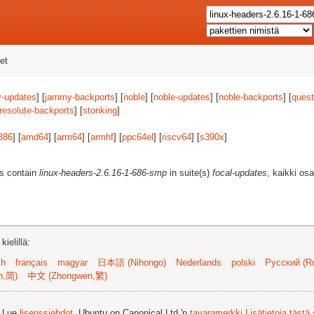
et
-updates
] [
jammy-backports
] [
noble
] [
noble-updates
] [
noble-backports
] [
quest
resolute-backports
] [
stonking
]
386
] [
amd64
] [
arm64
] [
armhf
] [
ppc64el
] [
riscv64
] [
s390x
]
es contain
linux-headers-2.6.16-1-686-smp
in suite(s)
focal-updates
, kaikki os
ielillä:
sh
français
magyar
日本語 (Nihongo)
Nederlands
polski
Русский (Ru
n,简)
中文 (Zhongwen,繁)
. Lue
lisenssiehdot
. Ubuntu on Canonical Ltd.'n
tavaramerkki
Lisätietoja tästä