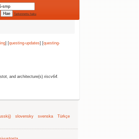
Tarkennettu haku
ing
] [
questing-updates
] [
questing-
astot, and architecture(s)
riscv64
.
sskij)
slovensky
svenska
Türkçe
 sivustosta
.