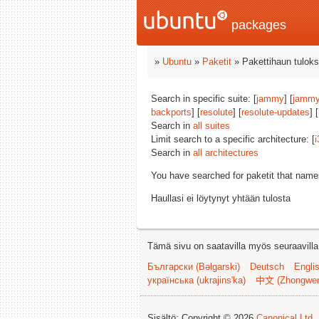
packages
»
Ubuntu
»
Paketit
» Pakettihaun tuloks
Search in specific suite: [
jammy
] [
jammy
backports
] [
resolute
] [
resolute-updates
] [
Search in
all suites
Limit search to a specific architecture: [
i
Search in
all architectures
You have searched for paketit that nam
Haullasi ei löytynyt yhtään tulosta
Tämä sivu on saatavilla myös seuraavilla k
Български (Bəlgarski)
Deutsch
Engli
українська (ukrajins'ka)
中文 (Zhongwe
Sisältö: Copyright © 2026
Canonical Ltd.