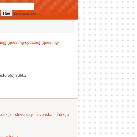
Tarkennettu haku
ing
] [
questing-updates
] [
questing-
tecture(s)
s390x
.
sskij)
slovensky
svenska
Türkçe
 sivustosta
.