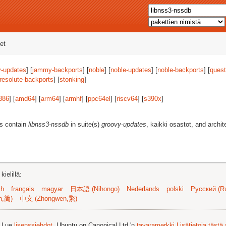
et
-updates
] [
jammy-backports
] [
noble
] [
noble-updates
] [
noble-backports
] [
quest
resolute-backports
] [
stonking
]
386
] [
amd64
] [
arm64
] [
armhf
] [
ppc64el
] [
riscv64
] [
s390x
]
es contain
libnss3-nssdb
in suite(s)
groovy-updates
, kaikki osastot, and archi
ielillä:
sh
français
magyar
日本語 (Nihongo)
Nederlands
polski
Русский (Ru
n,简)
中文 (Zhongwen,繁)
. Lue
lisenssiehdot
. Ubuntu on Canonical Ltd.'n
tavaramerkki
Lisätietoja tästä