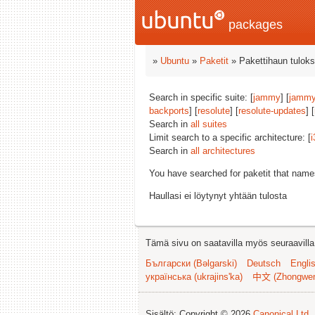
packages
»
Ubuntu
»
Paketit
» Pakettihaun tuloks
Search in specific suite: [
jammy
] [
jammy
backports
] [
resolute
] [
resolute-updates
] [
Search in
all suites
Limit search to a specific architecture: [
i
Search in
all architectures
You have searched for paketit that nam
Haullasi ei löytynyt yhtään tulosta
Tämä sivu on saatavilla myös seuraavilla k
Български (Bəlgarski)
Deutsch
Engli
українська (ukrajins'ka)
中文 (Zhongwe
Sisältö: Copyright © 2026
Canonical Ltd.