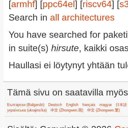
[
armhf
] [
ppc64el
] [
riscv64
] [
s
Search in
all architectures
You have searched for paket
in suite(s)
hirsute
, kaikki osa
Haullasi ei löytynyt yhtään tu
Tämä sivu on saatavilla myös s
Български (Bəlgarski)
Deutsch
English
français
magyar
日本語 (
українська (ukrajins'ka)
中文 (Zhongwen,简)
中文 (Zhongwen,繁)