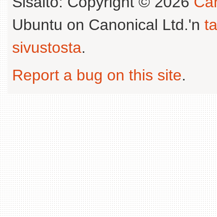
Sisältö: Copyright © 2026
Can
Ubuntu on Canonical Ltd.'n
t
sivustosta
.
Report a bug on this site
.