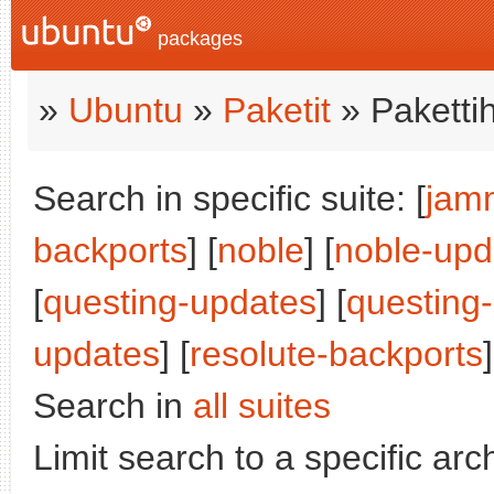
packages
»
Ubuntu
»
Paketit
» Paketti
Search in specific suite: [
jam
backports
] [
noble
] [
noble-upd
[
questing-updates
] [
questing
updates
] [
resolute-backports
]
Search in
all suites
Limit search to a specific arch