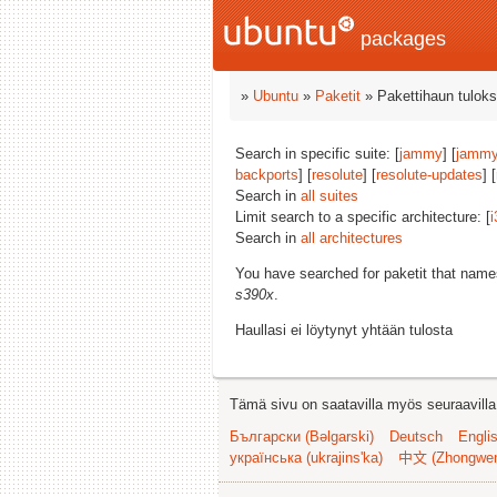
packages
»
Ubuntu
»
Paketit
» Pakettihaun tuloks
Search in specific suite: [
jammy
] [
jammy
backports
] [
resolute
] [
resolute-updates
] [
Search in
all suites
Limit search to a specific architecture: [
i
Search in
all architectures
You have searched for paketit that nam
s390x
.
Haullasi ei löytynyt yhtään tulosta
Tämä sivu on saatavilla myös seuraavilla k
Български (Bəlgarski)
Deutsch
Engli
українська (ukrajins'ka)
中文 (Zhongwe