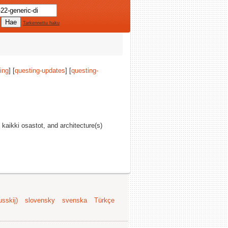
Tarkennettu haku
ing
] [
questing-updates
] [
questing-
, kaikki osastot, and architecture(s)
sskij)
slovensky
svenska
Türkçe