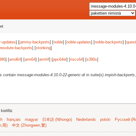
et
-updates
] [
jammy-backports
] [
noble
] [
noble-updates
] [
noble-backports
] [
quest
resolute-backports
] [
stonking
]
386
] [
amd64
] [
arm64
] [
armhf
] [
ppc64el
] [
riscv64
] [
s390x
]
es contain
message-modules-4.10.0-22-generic-di
in suite(s)
impish-backports
ielillä:
sh
français
magyar
日本語 (Nihongo)
Nederlands
polski
Русский (Ru
n,简)
中文 (Zhongwen,繁)