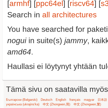
[
armhf
] [
ppc64el
] [
riscv64
] [
s
Search in
all architectures
You have searched for paket
nogui
in suite(s)
jammy
, kaik
amd64
.
Haullasi ei löytynyt yhtään tu
Tämä sivu on saatavilla myös s
Български (Bəlgarski)
Deutsch
English
français
magyar
日本語 (
українська (ukrajins'ka)
中文 (Zhongwen,简)
中文 (Zhongwen,繁)