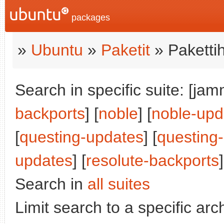
packages
»
Ubuntu
»
Paketit
» Paketti
Search in specific suite: [jam
backports
] [
noble
] [
noble-upd
[
questing-updates
] [
questing
updates
] [
resolute-backports
]
Search in
all suites
Limit search to a specific arch