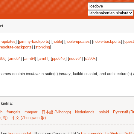
et
-updates
] [
jammy-backports
] [
noble
] [
noble-updates
] [
noble-backports
] [
quest
resolute-backports
] [
stonking
]
386
] [
amd64
] [
arm64
] [
armhf
] [
ppc64el
] [
riscv64
] [
s390x
]
t names contain
icedove
in suite(s)
jammy
, kaikki osastot, and architecture(s)
ielillä:
sh
français
magyar
日本語 (Nihongo)
Nederlands
polski
Русский (Ru
n,简)
中文 (Zhongwen,繁)
. Lue
lisenssiehdot
. Ubuntu on Canonical Ltd.'n
tavaramerkki
Lisätietoja tästä