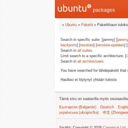
packages
»
Ubuntu
»
Paketit
» Pakettihaun tuloks
Search in specific suite: [jammy] [
jammy
backports
] [
resolute
] [
resolute-updates
] [
Search in
all suites
Limit search to a specific architecture: [
i
Search in
all architectures
You have searched for lähdepaketit tha
Haullasi ei löytynyt yhtään tulosta
Tämä sivu on saatavilla myös seuraavilla k
Български (Bəlgarski)
Deutsch
Engli
українська (ukrajins'ka)
中文 (Zhongwe
Sisältö: Copyright © 2026
Canonical Ltd.