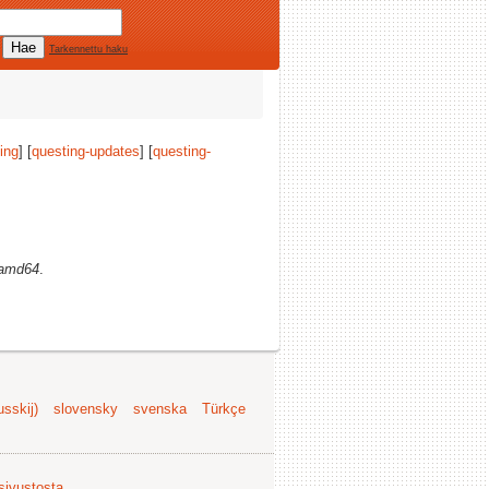
Tarkennettu haku
ing
] [
questing-updates
] [
questing-
amd64
.
sskij)
slovensky
svenska
Türkçe
 sivustosta
.