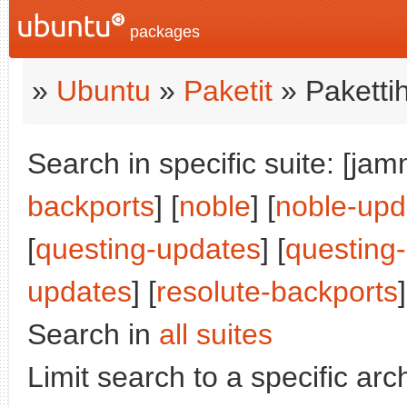
packages
»
Ubuntu
»
Paketit
» Paketti
Search in specific suite: [jam
backports
] [
noble
] [
noble-upd
[
questing-updates
] [
questing
updates
] [
resolute-backports
]
Search in
all suites
Limit search to a specific arch