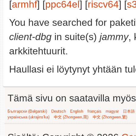
[
armhf
] [
ppc64el
] [
riscv64
] [
s
You have searched for paket
client-dbg
in suite(s)
jammy
,
arkkitehtuurit.
Haullasi ei löytynyt yhtään tu
Tämä sivu on saatavilla myös s
Български (Bəlgarski)
Deutsch
English
français
magyar
日本語 (
українська (ukrajins'ka)
中文 (Zhongwen,简)
中文 (Zhongwen,繁)