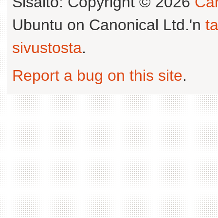
Sisältö: Copyright © 2026
Can
Ubuntu on Canonical Ltd.'n
t
sivustosta
.
Report a bug on this site
.