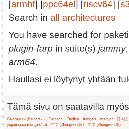
[
armhf
] [
ppc64el
] [
riscv64
] [
s
Search in
all architectures
You have searched for paket
plugin-farp
in suite(s)
jammy
arm64
.
Haullasi ei löytynyt yhtään tu
Tämä sivu on saatavilla myös s
Български (Bəlgarski)
Deutsch
English
français
magyar
日本語 (
українська (ukrajins'ka)
中文 (Zhongwen,简)
中文 (Zhongwen,繁)