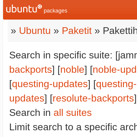
packages
»
Ubuntu
»
Paketit
» Paketti
Search in specific suite: [jam
backports
] [
noble
] [
noble-upd
[
questing-updates
] [
questing
updates
] [
resolute-backports
]
Search in
all suites
Limit search to a specific arch