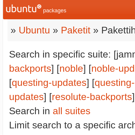
packages
»
Ubuntu
»
Paketit
» Paketti
Search in specific suite: [jam
backports
] [
noble
] [
noble-upd
[
questing-updates
] [
questing
updates
] [
resolute-backports
]
Search in
all suites
Limit search to a specific arch