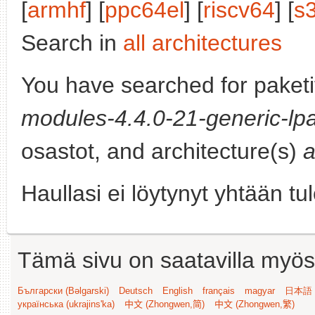
[
armhf
] [
ppc64el
] [
riscv64
] [
s
Search in
all architectures
You have searched for paket
modules-4.4.0-21-generic-lpa
osastot, and architecture(s)
a
Haullasi ei löytynyt yhtään tu
Tämä sivu on saatavilla myös s
Български (Bəlgarski)
Deutsch
English
français
magyar
日本語 (
українська (ukrajins'ka)
中文 (Zhongwen,简)
中文 (Zhongwen,繁)