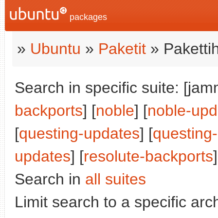
packages
»
Ubuntu
»
Paketit
» Paketti
Search in specific suite: [jam
backports
] [
noble
] [
noble-upd
[
questing-updates
] [
questing
updates
] [
resolute-backports
]
Search in
all suites
Limit search to a specific arch