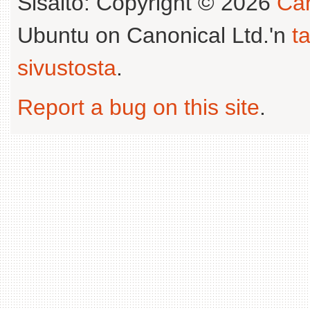
Sisältö: Copyright © 2026
Can
Ubuntu on Canonical Ltd.'n
t
sivustosta
.
Report a bug on this site
.