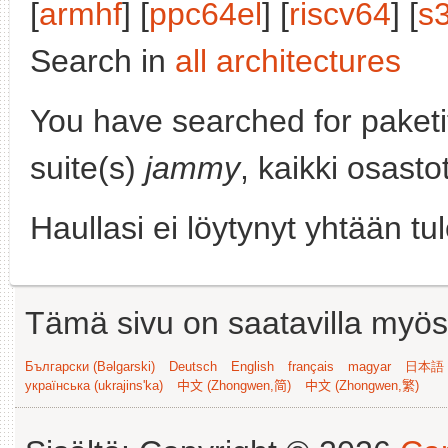
[
armhf
] [
ppc64el
] [
riscv64
] [
s
Search in
all architectures
You have searched for paket
suite(s)
jammy
, kaikki osasto
Haullasi ei löytynyt yhtään tu
Tämä sivu on saatavilla myös s
Български (Bəlgarski)
Deutsch
English
français
magyar
日本語 (
українська (ukrajins'ka)
中文 (Zhongwen,简)
中文 (Zhongwen,繁)