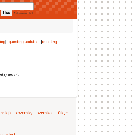
Tarkennettu haku
ing
] [
questing-updates
] [
questing-
re(s)
armhf
.
sskij)
slovensky
svenska
Türkçe
 sivustosta
.