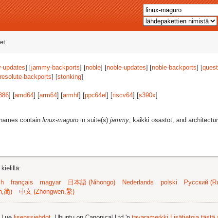
et
-updates
] [
jammy-backports
] [
noble
] [
noble-updates
] [
noble-backports
] [
quest
resolute-backports
] [
stonking
]
386
] [
amd64
] [
arm64
] [
armhf
] [
ppc64el
] [
riscv64
] [
s390x
]
t names contain
linux-maguro
in suite(s)
jammy
, kaikki osastot, and architectu
ielillä:
sh
français
magyar
日本語 (Nihongo)
Nederlands
polski
Русский (Ru
n,简)
中文 (Zhongwen,繁)
. Lue
lisenssiehdot
. Ubuntu on Canonical Ltd.'n
tavaramerkki
Lisätietoja tästä