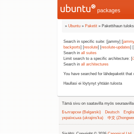
packages
»
Ubuntu
»
Paketit
» Pakettihaun tuloks
Search in specific suite: [jammy] [
jammy
backports
] [
resolute
] [
resolute-updates
] [
Search in
all suites
Limit search to a specific architecture: [
i
Search in
all architectures
You have searched for lähdepaketit tha
Haullasi ei löytynyt yhtään tulosta
Tämä sivu on saatavilla myös seuraavilla k
Български (Bəlgarski)
Deutsch
Engli
українська (ukrajins'ka)
中文 (Zhongwe
Sisältö: Copyright © 2026
Canonical Ltd.