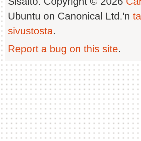
Sisältö: Copyright © 2026
Can
Ubuntu on Canonical Ltd.'n
t
sivustosta
.
Report a bug on this site
.