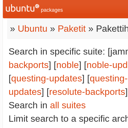
packages
»
Ubuntu
»
Paketit
» Paketti
Search in specific suite: [jam
backports
] [
noble
] [
noble-upd
[
questing-updates
] [
questing
updates
] [
resolute-backports
]
Search in
all suites
Limit search to a specific arch