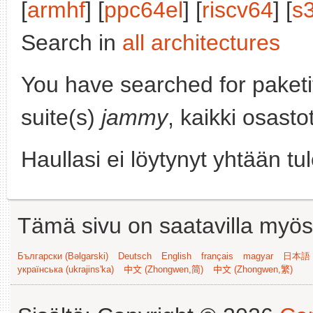
[
armhf
] [
ppc64el
] [
riscv64
] [
s
Search in
all architectures
You have searched for paket
suite(s)
jammy
, kaikki osasto
Haullasi ei löytynyt yhtään tu
Tämä sivu on saatavilla myös s
Български (Bəlgarski)
Deutsch
English
français
magyar
日本語 (
українська (ukrajins'ka)
中文 (Zhongwen,简)
中文 (Zhongwen,繁)