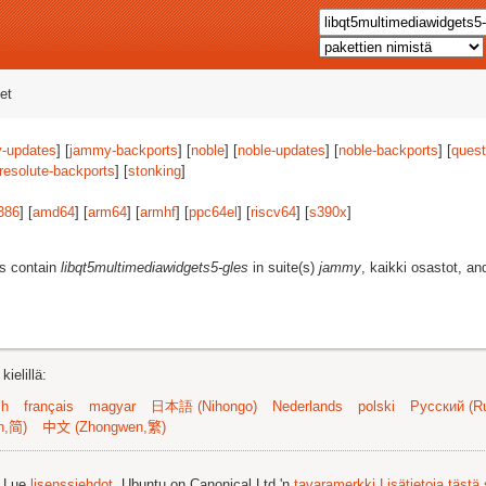
et
-updates
] [
jammy-backports
] [
noble
] [
noble-updates
] [
noble-backports
] [
quest
resolute-backports
] [
stonking
]
386
] [
amd64
] [
arm64
] [
armhf
] [
ppc64el
] [
riscv64
] [
s390x
]
es contain
libqt5multimediawidgets5-gles
in suite(s)
jammy
, kaikki osastot, an
ielillä:
sh
français
magyar
日本語 (Nihongo)
Nederlands
polski
Русский (Ru
n,简)
中文 (Zhongwen,繁)
. Lue
lisenssiehdot
. Ubuntu on Canonical Ltd.'n
tavaramerkki
Lisätietoja tästä