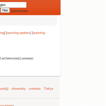
Tarkennettu haku
ing
] [
questing-updates
] [
questing-
d architecture(s)
powerpc
.
sskij)
slovensky
svenska
Türkçe
 sivustosta
.