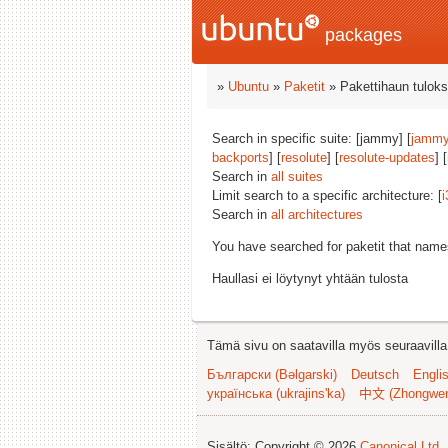
packages
»
Ubuntu
»
Paketit
» Pakettihaun tuloks
Search in specific suite: [jammy] [
jammy
backports
] [
resolute
] [
resolute-updates
] [
Search in
all suites
Limit search to a specific architecture: [
i
Search in
all architectures
You have searched for paketit that nam
Haullasi ei löytynyt yhtään tulosta
Tämä sivu on saatavilla myös seuraavilla k
Български (Bəlgarski)
Deutsch
Engli
українська (ukrajins'ka)
中文 (Zhongwe
Sisältö: Copyright © 2026
Canonical Ltd.