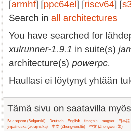
[
armhf
] [
ppc64el
] [
riscv64
] [
s
Search in
all architectures
You have searched for lähdep
xulrunner-1.9.1
in suite(s)
ja
architecture(s)
powerpc
.
Haullasi ei löytynyt yhtään tu
Tämä sivu on saatavilla myös s
Български (Bəlgarski)
Deutsch
English
français
magyar
日本語 (
українська (ukrajins'ka)
中文 (Zhongwen,简)
中文 (Zhongwen,繁)