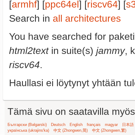
[
armhf
] [
ppc64el
] [
riscv64
] [
s
Search in
all architectures
You have searched for paket
html2text
in suite(s)
jammy
, 
riscv64
.
Haullasi ei löytynyt yhtään tu
Tämä sivu on saatavilla myös s
Български (Bəlgarski)
Deutsch
English
français
magyar
日本語 (
українська (ukrajins'ka)
中文 (Zhongwen,简)
中文 (Zhongwen,繁)