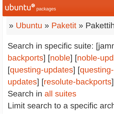
packages
»
Ubuntu
»
Paketit
» Paketti
Search in specific suite: [jam
backports
] [
noble
] [
noble-upd
[
questing-updates
] [
questing
updates
] [
resolute-backports
]
Search in
all suites
Limit search to a specific arch