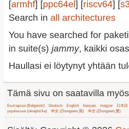
[
armhf
] [
ppc64el
] [
riscv64
] [
s
Search in
all architectures
You have searched for paket
in suite(s)
jammy
, kaikki osa
Haullasi ei löytynyt yhtään tu
Tämä sivu on saatavilla myös s
Български (Bəlgarski)
Deutsch
English
français
magyar
日本語 (
українська (ukrajins'ka)
中文 (Zhongwen,简)
中文 (Zhongwen,繁)