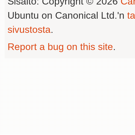
Sisältö: Copyright © 2026
Can
Ubuntu on Canonical Ltd.'n
t
sivustosta
.
Report a bug on this site
.