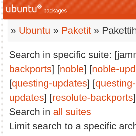
packages
»
Ubuntu
»
Paketit
» Paketti
Search in specific suite: [jam
backports
] [
noble
] [
noble-upd
[
questing-updates
] [
questing
updates
] [
resolute-backports
]
Search in
all suites
Limit search to a specific arch