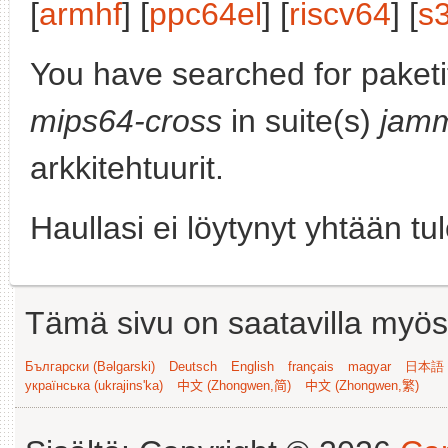
[
armhf
] [
ppc64el
] [
riscv64
] [
s
You have searched for paket
mips64-cross
in suite(s)
jam
arkkitehtuurit.
Haullasi ei löytynyt yhtään tu
Tämä sivu on saatavilla myös s
Български (Bəlgarski)
Deutsch
English
français
magyar
日本語 (
українська (ukrajins'ka)
中文 (Zhongwen,简)
中文 (Zhongwen,繁)