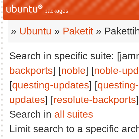
packages
»
Ubuntu
»
Paketit
» Paketti
Search in specific suite: [jam
backports
] [
noble
] [
noble-upd
[
questing-updates
] [
questing
updates
] [
resolute-backports
]
Search in
all suites
Limit search to a specific arch