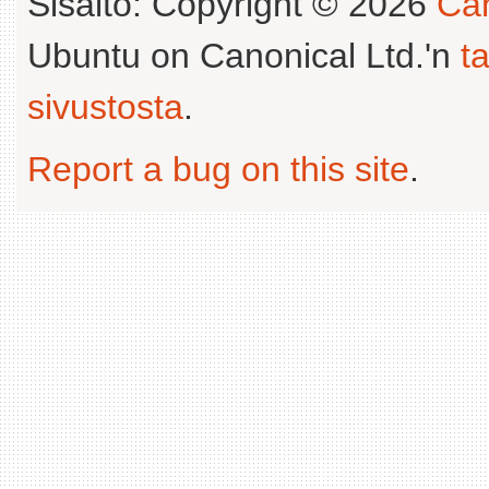
Sisältö: Copyright © 2026
Can
Ubuntu on Canonical Ltd.'n
t
sivustosta
.
Report a bug on this site
.