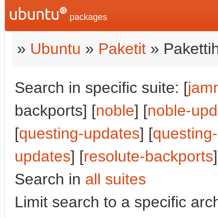
packages
»
Ubuntu
»
Paketit
» Paketti
Search in specific suite: [
jam
backports] [
noble
] [
noble-upd
[
questing-updates
] [
questing
updates
] [
resolute-backports
]
Search in
all suites
Limit search to a specific arch