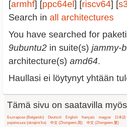
[
armhf
] [
ppc64el
] [
riscv64
] [
s
Search in
all architectures
You have searched for paket
9ubuntu2
in suite(s)
jammy-b
architecture(s)
amd64
.
Haullasi ei löytynyt yhtään tu
Tämä sivu on saatavilla myös s
Български (Bəlgarski)
Deutsch
English
français
magyar
日本語 (
українська (ukrajins'ka)
中文 (Zhongwen,简)
中文 (Zhongwen,繁)