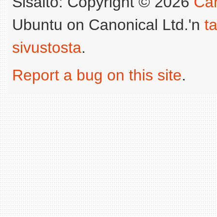
Sisältö: Copyright © 2026
Can
Ubuntu on Canonical Ltd.'n
t
sivustosta
.
Report a bug on this site
.