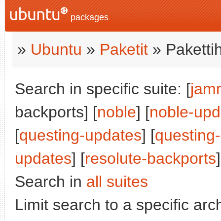
packages
»
Ubuntu
»
Paketit
» Paketti
Search in specific suite: [
jam
backports] [
noble
] [
noble-upd
[
questing-updates
] [
questing
updates
] [
resolute-backports
]
Search in
all suites
Limit search to a specific arch