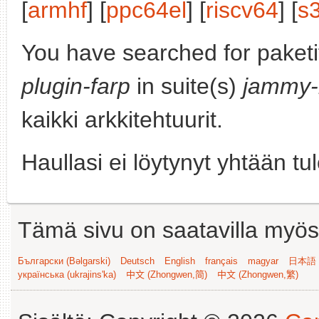
[
armhf
] [
ppc64el
] [
riscv64
] [
s
You have searched for paket
plugin-farp
in suite(s)
jammy-
kaikki arkkitehtuurit.
Haullasi ei löytynyt yhtään tu
Tämä sivu on saatavilla myös s
Български (Bəlgarski)
Deutsch
English
français
magyar
日本語 (
українська (ukrajins'ka)
中文 (Zhongwen,简)
中文 (Zhongwen,繁)