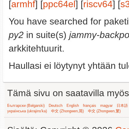
[
armhf
] [
ppc64el
] [
riscv64
] [
s
You have searched for paket
py2
in suite(s)
jammy-backpo
arkkitehtuurit.
Haullasi ei löytynyt yhtään tu
Tämä sivu on saatavilla myös s
Български (Bəlgarski)
Deutsch
English
français
magyar
日本語 (
українська (ukrajins'ka)
中文 (Zhongwen,简)
中文 (Zhongwen,繁)