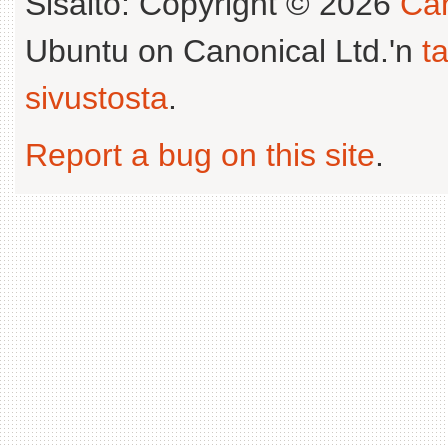
Sisältö: Copyright © 2026
Can
Ubuntu on Canonical Ltd.'n
t
sivustosta
.
Report a bug on this site
.