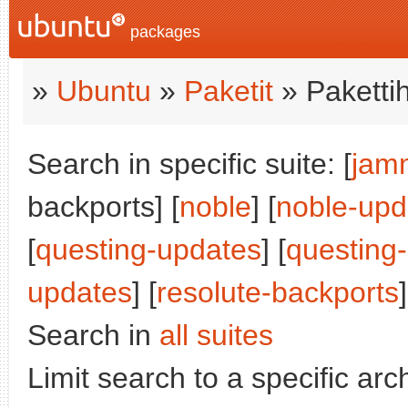
packages
»
Ubuntu
»
Paketit
» Paketti
Search in specific suite: [
jam
backports] [
noble
] [
noble-upd
[
questing-updates
] [
questing
updates
] [
resolute-backports
]
Search in
all suites
Limit search to a specific arch