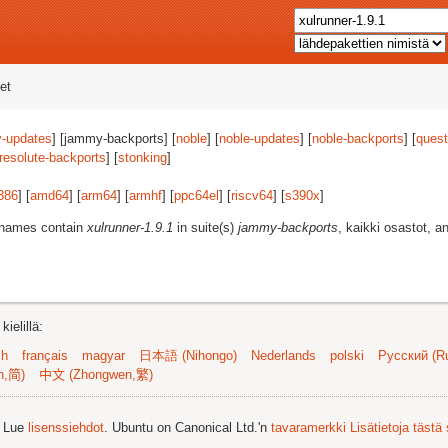
et
-updates
] [jammy-backports] [
noble
] [
noble-updates
] [
noble-backports
] [
quest
resolute-backports
] [
stonking
]
386
] [
amd64
] [
arm64
] [
armhf
] [
ppc64el
] [
riscv64
] [
s390x
]
t names contain
xulrunner-1.9.1
in suite(s)
jammy-backports
, kaikki osastot, an
ielillä:
sh
français
magyar
日本語 (Nihongo)
Nederlands
polski
Русский (Ru
n,简)
中文 (Zhongwen,繁)
. Lue
lisenssiehdot
. Ubuntu on Canonical Ltd.'n
tavaramerkki
Lisätietoja tästä