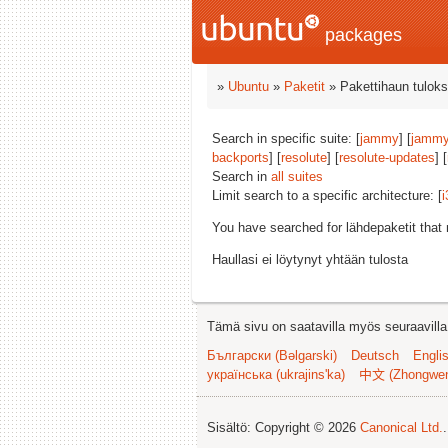
packages
»
Ubuntu
»
Paketit
» Pakettihaun tuloks
Search in specific suite: [
jammy
] [
jammy
backports
] [
resolute
] [
resolute-updates
] [
Search in
all suites
Limit search to a specific architecture: [
i
You have searched for lähdepaketit tha
Haullasi ei löytynyt yhtään tulosta
Tämä sivu on saatavilla myös seuraavilla k
Български (Bəlgarski)
Deutsch
Engli
українська (ukrajins'ka)
中文 (Zhongwe
Sisältö: Copyright © 2026
Canonical Ltd.