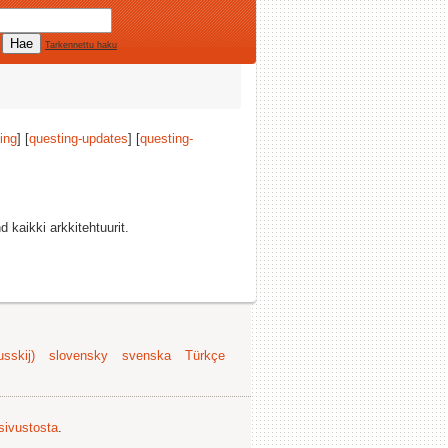
Tarkennettu haku
ing
] [
questing-updates
] [
questing-
d kaikki arkkitehtuurit.
sskij)
slovensky
svenska
Türkçe
 sivustosta
.