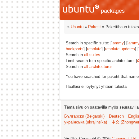
packages
»
Ubuntu
»
Paketit
» Pakettihaun tuloks
Search in specific suite: [
jammy
] [
jammy
backports
] [
resolute
] [
resolute-updates
] [
Search in
all suites
Limit search to a specific architecture: [
i
Search in
all architectures
You have searched for paketit that nam
Haullasi ei löytynyt yhtään tulosta
Tämä sivu on saatavilla myös seuraavilla k
Български (Bəlgarski)
Deutsch
Engli
українська (ukrajins'ka)
中文 (Zhongwe
Sisältö: Copyright © 2026
Canonical Ltd.