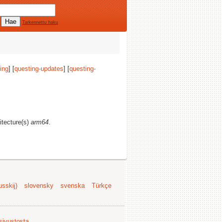
Tarkennettu haku
ing
] [
questing-updates
] [
questing-
itecture(s)
arm64
.
sskij)
slovensky
svenska
Türkçe
 sivustosta
.