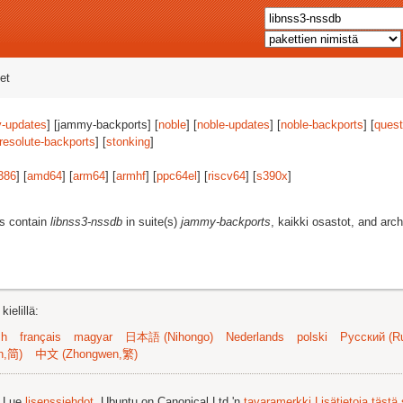
et
-updates
] [jammy-backports] [
noble
] [
noble-updates
] [
noble-backports
] [
quest
resolute-backports
] [
stonking
]
386
] [
amd64
] [
arm64
] [
armhf
] [
ppc64el
] [
riscv64
] [
s390x
]
es contain
libnss3-nssdb
in suite(s)
jammy-backports
, kaikki osastot, and arch
ielillä:
sh
français
magyar
日本語 (Nihongo)
Nederlands
polski
Русский (Ru
n,简)
中文 (Zhongwen,繁)
. Lue
lisenssiehdot
. Ubuntu on Canonical Ltd.'n
tavaramerkki
Lisätietoja tästä