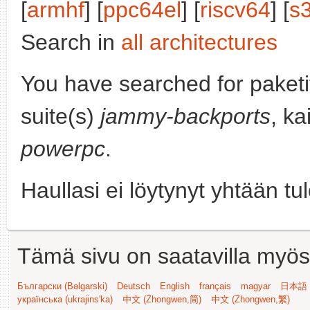
[
armhf
] [
ppc64el
] [
riscv64
] [
s
Search in
all architectures
You have searched for paket
suite(s)
jammy-backports
, ka
powerpc
.
Haullasi ei löytynyt yhtään tu
Tämä sivu on saatavilla myös s
Български (Bəlgarski)
Deutsch
English
français
magyar
日本語 (
українська (ukrajins'ka)
中文 (Zhongwen,简)
中文 (Zhongwen,繁)