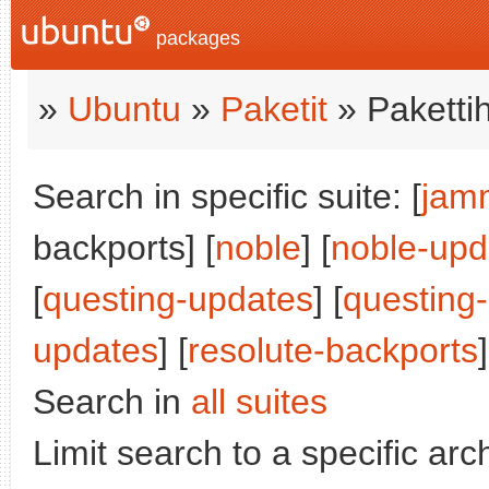
packages
»
Ubuntu
»
Paketit
» Paketti
Search in specific suite: [
jam
backports] [
noble
] [
noble-upd
[
questing-updates
] [
questing
updates
] [
resolute-backports
]
Search in
all suites
Limit search to a specific arch