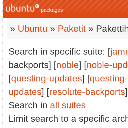
packages
»
Ubuntu
»
Paketit
» Paketti
Search in specific suite: [
jam
backports] [
noble
] [
noble-upd
[
questing-updates
] [
questing
updates
] [
resolute-backports
]
Search in
all suites
Limit search to a specific arch