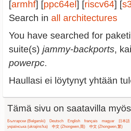
[
armhf
] [
ppc64el
] [
riscv64
] [
s
Search in
all architectures
You have searched for paket
suite(s)
jammy-backports
, ka
powerpc
.
Haullasi ei löytynyt yhtään tu
Tämä sivu on saatavilla myös s
Български (Bəlgarski)
Deutsch
English
français
magyar
日本語 (
українська (ukrajins'ka)
中文 (Zhongwen,简)
中文 (Zhongwen,繁)