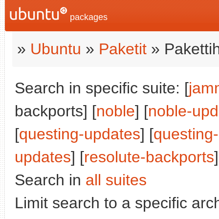
packages
»
Ubuntu
»
Paketit
» Paketti
Search in specific suite: [
jam
backports] [
noble
] [
noble-upd
[
questing-updates
] [
questing
updates
] [
resolute-backports
]
Search in
all suites
Limit search to a specific arch