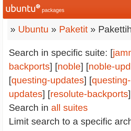
packages
»
Ubuntu
»
Paketit
» Paketti
Search in specific suite: [
jam
backports
] [
noble
] [
noble-upd
[
questing-updates
] [
questing
updates
] [
resolute-backports
]
Search in
all suites
Limit search to a specific arch