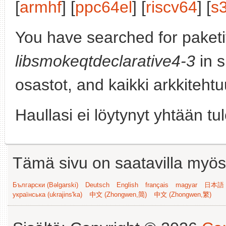
[
armhf
] [
ppc64el
] [
riscv64
] [
s
You have searched for paketi
libsmokeqtdeclarative4-3
in s
osastot, and kaikki arkkitehtuu
Haullasi ei löytynyt yhtään tu
Tämä sivu on saatavilla myös s
Български (Bəlgarski)
Deutsch
English
français
magyar
日本語 (
українська (ukrajins'ka)
中文 (Zhongwen,简)
中文 (Zhongwen,繁)