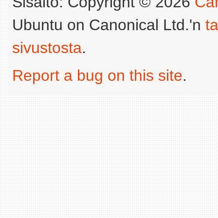
Sisältö: Copyright © 2026
Can
Ubuntu on Canonical Ltd.'n
t
sivustosta
.
Report a bug on this site
.