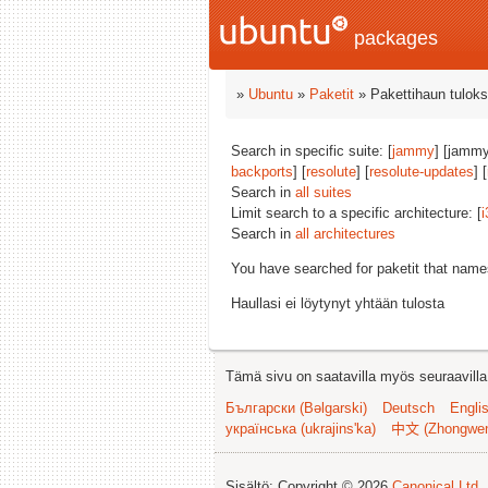
packages
»
Ubuntu
»
Paketit
» Pakettihaun tuloks
Search in specific suite: [
jammy
] [jammy
backports
] [
resolute
] [
resolute-updates
] [
Search in
all suites
Limit search to a specific architecture: [
i
Search in
all architectures
You have searched for paketit that nam
Haullasi ei löytynyt yhtään tulosta
Tämä sivu on saatavilla myös seuraavilla k
Български (Bəlgarski)
Deutsch
Engli
українська (ukrajins'ka)
中文 (Zhongwe
Sisältö: Copyright © 2026
Canonical Ltd.