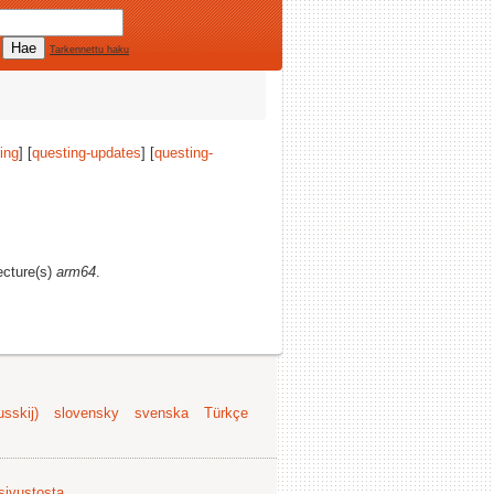
Tarkennettu haku
ing
] [
questing-updates
] [
questing-
tecture(s)
arm64
.
sskij)
slovensky
svenska
Türkçe
 sivustosta
.