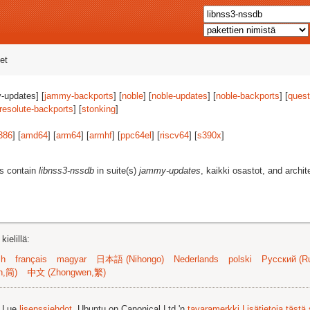
et
-updates] [
jammy-backports
] [
noble
] [
noble-updates
] [
noble-backports
] [
quest
resolute-backports
] [
stonking
]
386
] [
amd64
] [
arm64
] [
armhf
] [
ppc64el
] [
riscv64
] [
s390x
]
es contain
libnss3-nssdb
in suite(s)
jammy-updates
, kaikki osastot, and archi
ielillä:
sh
français
magyar
日本語 (Nihongo)
Nederlands
polski
Русский (Ru
n,简)
中文 (Zhongwen,繁)
. Lue
lisenssiehdot
. Ubuntu on Canonical Ltd.'n
tavaramerkki
Lisätietoja tästä