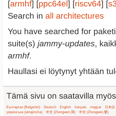
[
armhf
] [
ppc64el
] [
riscv64
] [
s
Search in
all architectures
You have searched for paket
suite(s)
jammy-updates
, kaik
armhf
.
Haullasi ei löytynyt yhtään tu
Tämä sivu on saatavilla myös s
Български (Bəlgarski)
Deutsch
English
français
magyar
日本語 (
українська (ukrajins'ka)
中文 (Zhongwen,简)
中文 (Zhongwen,繁)