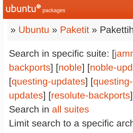
packages
»
Ubuntu
»
Paketit
» Paketti
Search in specific suite: [
jam
backports
] [
noble
] [
noble-upd
[
questing-updates
] [
questing
updates
] [
resolute-backports
]
Search in
all suites
Limit search to a specific arch