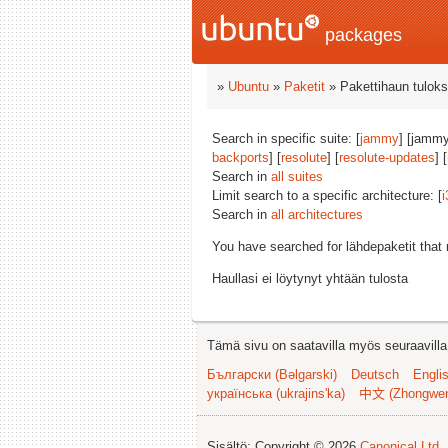
packages
»
Ubuntu
»
Paketit
» Pakettihaun tuloks
Search in specific suite: [
jammy
] [jammy
backports
] [
resolute
] [
resolute-updates
] [
Search in
all suites
Limit search to a specific architecture: [
i
Search in
all architectures
You have searched for lähdepaketit tha
Haullasi ei löytynyt yhtään tulosta
Tämä sivu on saatavilla myös seuraavilla k
Български (Bəlgarski)
Deutsch
Engli
українська (ukrajins'ka)
中文 (Zhongwe
Sisältö: Copyright © 2026
Canonical Ltd.