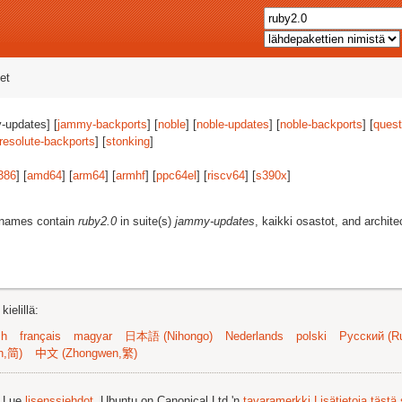
et
-updates] [
jammy-backports
] [
noble
] [
noble-updates
] [
noble-backports
] [
quest
resolute-backports
] [
stonking
]
386
] [
amd64
] [
arm64
] [
armhf
] [
ppc64el
] [
riscv64
] [
s390x
]
t names contain
ruby2.0
in suite(s)
jammy-updates
, kaikki osastot, and archite
ielillä:
sh
français
magyar
日本語 (Nihongo)
Nederlands
polski
Русский (Ru
n,简)
中文 (Zhongwen,繁)
. Lue
lisenssiehdot
. Ubuntu on Canonical Ltd.'n
tavaramerkki
Lisätietoja tästä