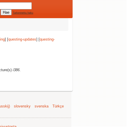
Tarkennettu haku
ing
] [
questing-updates
] [
questing-
cture(s)
i386
.
sskij)
slovensky
svenska
Türkçe
 sivustosta
.