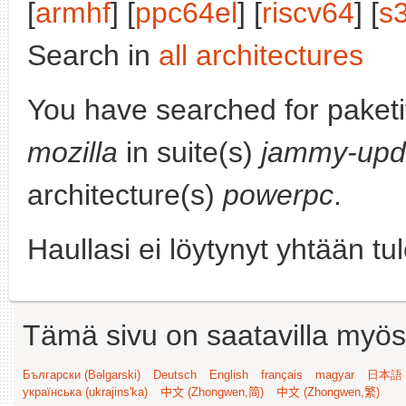
[
armhf
] [
ppc64el
] [
riscv64
] [
s
Search in
all architectures
You have searched for paket
mozilla
in suite(s)
jammy-upd
architecture(s)
powerpc
.
Haullasi ei löytynyt yhtään tu
Tämä sivu on saatavilla myös s
Български (Bəlgarski)
Deutsch
English
français
magyar
日本語 (
українська (ukrajins'ka)
中文 (Zhongwen,简)
中文 (Zhongwen,繁)