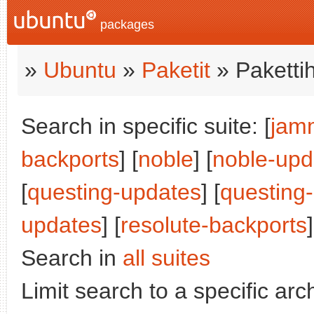
packages
»
Ubuntu
»
Paketit
» Paketti
Search in specific suite: [
jam
backports
] [
noble
] [
noble-upd
[
questing-updates
] [
questing
updates
] [
resolute-backports
]
Search in
all suites
Limit search to a specific arch