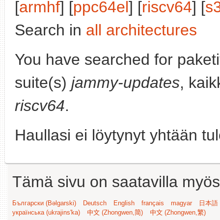
[
armhf
] [
ppc64el
] [
riscv64
] [
s
Search in
all architectures
You have searched for paket
suite(s)
jammy-updates
, kaik
riscv64
.
Haullasi ei löytynyt yhtään tu
Tämä sivu on saatavilla myös s
Български (Bəlgarski)
Deutsch
English
français
magyar
日本語 (
українська (ukrajins'ka)
中文 (Zhongwen,简)
中文 (Zhongwen,繁)