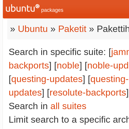
packages
»
Ubuntu
»
Paketit
» Paketti
Search in specific suite: [
jam
backports
] [
noble
] [
noble-upd
[
questing-updates
] [
questing
updates
] [
resolute-backports
]
Search in
all suites
Limit search to a specific arch