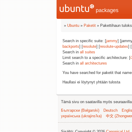
packages
»
Ubuntu
»
Paketit
» Pakettihaun tuloks
Search in specific suite: [
jammy
] [jammy
backports
] [
resolute
] [
resolute-updates
] [
Search in
all suites
Limit search to a specific architecture: [
i
Search in
all architectures
You have searched for paketit that nam
Haullasi ei löytynyt yhtään tulosta
Tämä sivu on saatavilla myös seuraavilla k
Български (Bəlgarski)
Deutsch
Engli
українська (ukrajins'ka)
中文 (Zhongwe
Sisältö: Copyright © 2026
Canonical Ltd.