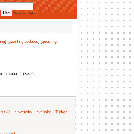
Tarkennettu haku
ing
] [
questing-updates
] [
questing-
architecture(s)
s390x
.
sskij)
slovensky
svenska
Türkçe
 sivustosta
.