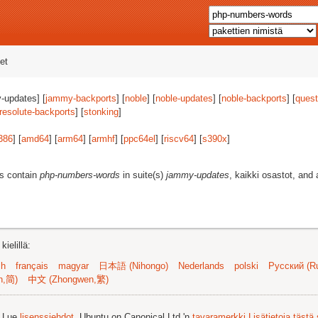
et
-updates] [
jammy-backports
] [
noble
] [
noble-updates
] [
noble-backports
] [
quest
resolute-backports
] [
stonking
]
386
] [
amd64
] [
arm64
] [
armhf
] [
ppc64el
] [
riscv64
] [
s390x
]
es contain
php-numbers-words
in suite(s)
jammy-updates
, kaikki osastot, and 
ielillä:
sh
français
magyar
日本語 (Nihongo)
Nederlands
polski
Русский (Ru
n,简)
中文 (Zhongwen,繁)
. Lue
lisenssiehdot
. Ubuntu on Canonical Ltd.'n
tavaramerkki
Lisätietoja tästä