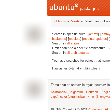
packages
»
Ubuntu
»
Paketit
» Pakettihaun tuloks
Search in specific suite: [
jammy
] [
jammy
backports
] [
resolute
] [
resolute-updates
] [
Search in
all suites
Limit search to a specific architecture: [
i
Search in
all architectures
You have searched for paketit that nam
Haullasi ei löytynyt yhtään tulosta
Tämä sivu on saatavilla myös seuraavilla k
Български (Bəlgarski)
Deutsch
Engli
українська (ukrajins'ka)
中文 (Zhongwe
Sisältö: Copyright © 2026
Canonical Ltd.