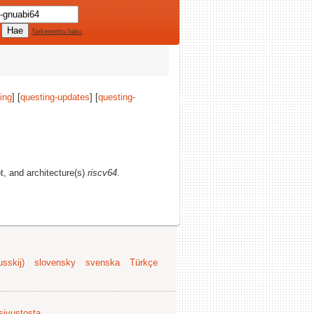
Tarkennettu haku
ing
] [
questing-updates
] [
questing-
ot, and architecture(s)
riscv64
.
sskij)
slovensky
svenska
Türkçe
 sivustosta
.