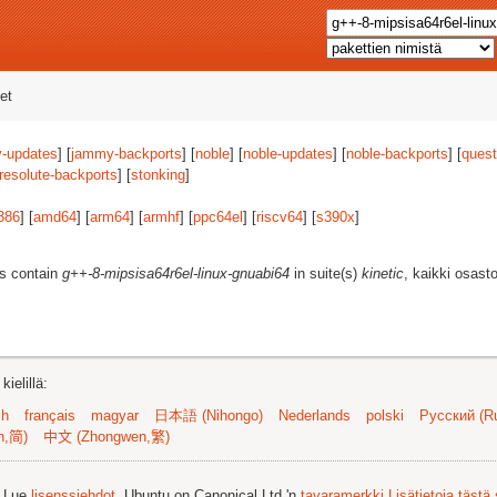
et
-updates
] [
jammy-backports
] [
noble
] [
noble-updates
] [
noble-backports
] [
quest
resolute-backports
] [
stonking
]
386
] [
amd64
] [
arm64
] [
armhf
] [
ppc64el
] [
riscv64
] [
s390x
]
es contain
g++-8-mipsisa64r6el-linux-gnuabi64
in suite(s)
kinetic
, kaikki osast
ielillä:
sh
français
magyar
日本語 (Nihongo)
Nederlands
polski
Русский (Ru
n,简)
中文 (Zhongwen,繁)
. Lue
lisenssiehdot
. Ubuntu on Canonical Ltd.'n
tavaramerkki
Lisätietoja tästä