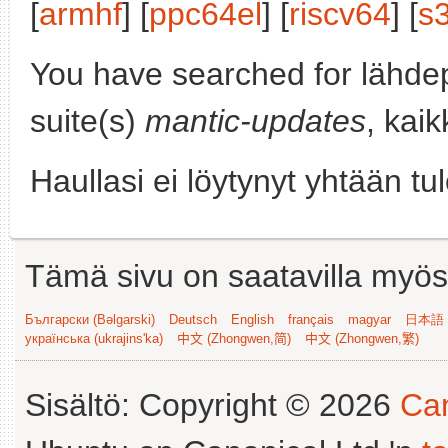
[
armhf
] [
ppc64el
] [
riscv64
] [
s
You have searched for lähde
suite(s)
mantic-updates
, kaik
Haullasi ei löytynyt yhtään tu
Tämä sivu on saatavilla myös s
Български (Bəlgarski)
Deutsch
English
français
magyar
日本語 (
українська (ukrajins'ka)
中文 (Zhongwen,简)
中文 (Zhongwen,繁)
Sisältö: Copyright © 2026
Can