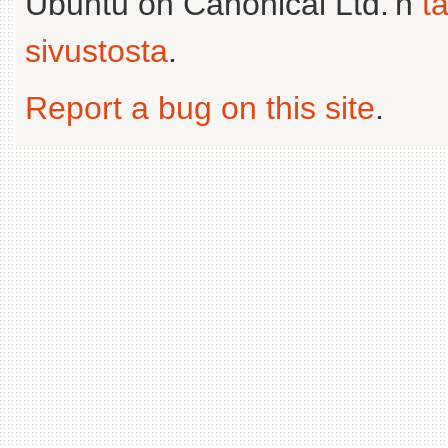
Ubuntu on Canonical Ltd.'n
t
sivustosta
.
Report a bug on this site
.