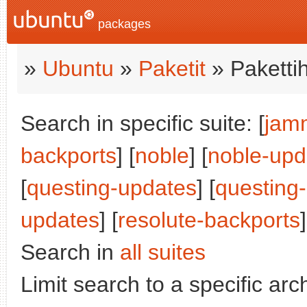
packages
»
Ubuntu
»
Paketit
» Paketti
Search in specific suite: [
jam
backports
] [
noble
] [
noble-upd
[
questing-updates
] [
questing
updates
] [
resolute-backports
]
Search in
all suites
Limit search to a specific arch