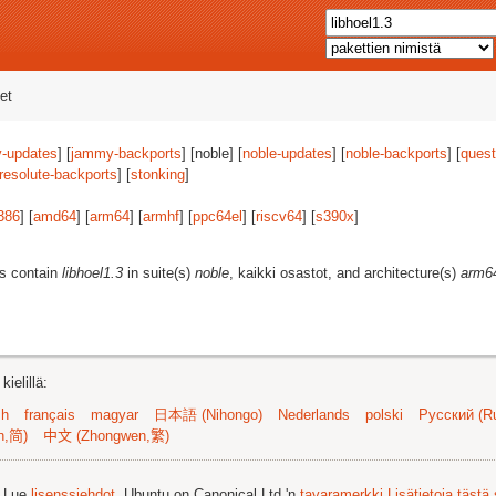
et
-updates
] [
jammy-backports
] [noble] [
noble-updates
] [
noble-backports
] [
quest
resolute-backports
] [
stonking
]
386
] [
amd64
] [
arm64
] [
armhf
] [
ppc64el
] [
riscv64
] [
s390x
]
es contain
libhoel1.3
in suite(s)
noble
, kaikki osastot, and architecture(s)
arm6
ielillä:
sh
français
magyar
日本語 (Nihongo)
Nederlands
polski
Русский (Ru
n,简)
中文 (Zhongwen,繁)
. Lue
lisenssiehdot
. Ubuntu on Canonical Ltd.'n
tavaramerkki
Lisätietoja tästä