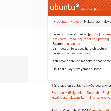
packages
»
Ubuntu
»
Paketit
» Pakettihaun tuloks
Search in specific suite: [
jammy
] [
jammy
backports
] [
resolute
] [
resolute-updates
] [
Search in
all suites
Limit search to a specific architecture: [
i
Search in
all architectures
You have searched for paketit that nam
Haullasi ei löytynyt yhtään tulosta
Tämä sivu on saatavilla myös seuraavilla k
Български (Bəlgarski)
Deutsch
Engli
українська (ukrajins'ka)
中文 (Zhongwe
Sisältö: Copyright © 2026
Canonical Ltd.