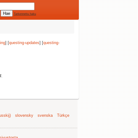
Tarkennettu haku
ing
] [
questing-updates
] [
questing-
4
.
sskij)
slovensky
svenska
Türkçe
 sivustosta
.