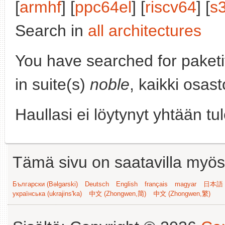
[
armhf
] [
ppc64el
] [
riscv64
] [
s
Search in
all architectures
You have searched for paket
in suite(s)
noble
, kaikki osas
Haullasi ei löytynyt yhtään tu
Tämä sivu on saatavilla myös s
Български (Bəlgarski)
Deutsch
English
français
magyar
日本語 (
українська (ukrajins'ka)
中文 (Zhongwen,简)
中文 (Zhongwen,繁)