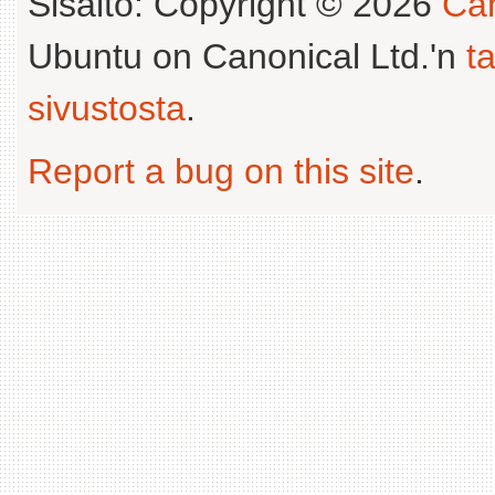
Sisältö: Copyright © 2026
Can
Ubuntu on Canonical Ltd.'n
t
sivustosta
.
Report a bug on this site
.