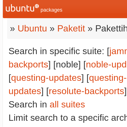
packages
»
Ubuntu
»
Paketit
» Paketti
Search in specific suite: [
jam
backports
] [noble] [
noble-upd
[
questing-updates
] [
questing
updates
] [
resolute-backports
]
Search in
all suites
Limit search to a specific arch