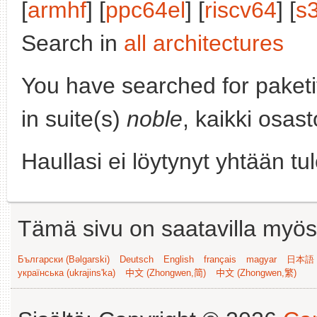
[
armhf
] [
ppc64el
] [
riscv64
] [
s
Search in
all architectures
You have searched for paket
in suite(s)
noble
, kaikki osas
Haullasi ei löytynyt yhtään tu
Tämä sivu on saatavilla myös s
Български (Bəlgarski)
Deutsch
English
français
magyar
日本語 (
українська (ukrajins'ka)
中文 (Zhongwen,简)
中文 (Zhongwen,繁)