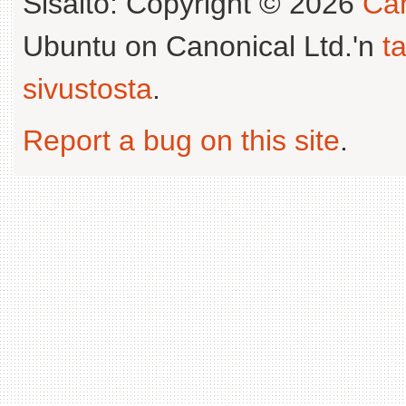
Sisältö: Copyright © 2026
Can
Ubuntu on Canonical Ltd.'n
t
sivustosta
.
Report a bug on this site
.