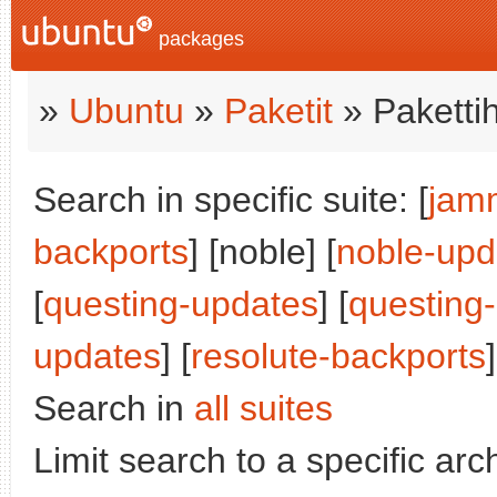
packages
»
Ubuntu
»
Paketit
» Paketti
Search in specific suite: [
jam
backports
] [noble] [
noble-upd
[
questing-updates
] [
questing
updates
] [
resolute-backports
]
Search in
all suites
Limit search to a specific arch