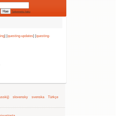
Tarkennettu haku
ing
] [
questing-updates
] [
questing-
.
sskij)
slovensky
svenska
Türkçe
 sivustosta
.