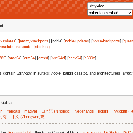
et
-updates
] [
jammy-backports
] [noble] [
noble-updates
] [
noble-backports
] [
quest
resolute-backports
] [
stonking
]
386
] [
amd64
] [
arm64
] [
armhf
] [
ppc64el
] [
riscv64
] [
s390x
]
es contain
witty-doc
in suite(s)
noble
, kaikki osastot, and architecture(s)
armhf
ielillä:
sh
français
magyar
日本語 (Nihongo)
Nederlands
polski
Русский (Ru
n,简)
中文 (Zhongwen,繁)
. Lue
lisenssiehdot
. Ubuntu on Canonical Ltd.'n
tavaramerkki
Lisätietoja tästä