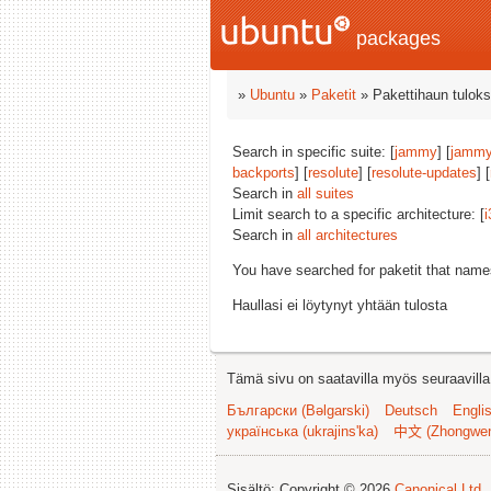
packages
»
Ubuntu
»
Paketit
» Pakettihaun tuloks
Search in specific suite: [
jammy
] [
jammy
backports
] [
resolute
] [
resolute-updates
] [
Search in
all suites
Limit search to a specific architecture: [
i
Search in
all architectures
You have searched for paketit that nam
Haullasi ei löytynyt yhtään tulosta
Tämä sivu on saatavilla myös seuraavilla k
Български (Bəlgarski)
Deutsch
Engli
українська (ukrajins'ka)
中文 (Zhongwe
Sisältö: Copyright © 2026
Canonical Ltd.