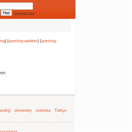
Tarkennettu haku
ing
] [
questing-updates
] [
questing-
rpc
.
sskij)
slovensky
svenska
Türkçe
 sivustosta
.