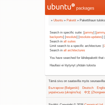
packages
»
Ubuntu
»
Paketit
» Pakettihaun tuloks
Search in specific suite: [
jammy
] [
jammy
backports
] [
resolute
] [
resolute-updates
] [
Search in
all suites
Limit search to a specific architecture: [
i
Search in
all architectures
You have searched for lähdepaketit tha
Haullasi ei löytynyt yhtään tulosta
Tämä sivu on saatavilla myös seuraavilla k
Български (Bəlgarski)
Deutsch
Engli
українська (ukrajins'ka)
中文 (Zhongwe
Sisältö: Copyright © 2026
Canonical Ltd.