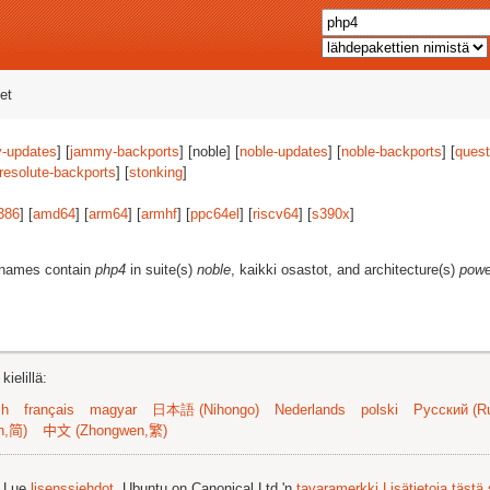
et
-updates
] [
jammy-backports
] [noble] [
noble-updates
] [
noble-backports
] [
quest
resolute-backports
] [
stonking
]
386
] [
amd64
] [
arm64
] [
armhf
] [
ppc64el
] [
riscv64
] [
s390x
]
t names contain
php4
in suite(s)
noble
, kaikki osastot, and architecture(s)
powe
ielillä:
sh
français
magyar
日本語 (Nihongo)
Nederlands
polski
Русский (Ru
n,简)
中文 (Zhongwen,繁)
. Lue
lisenssiehdot
. Ubuntu on Canonical Ltd.'n
tavaramerkki
Lisätietoja tästä